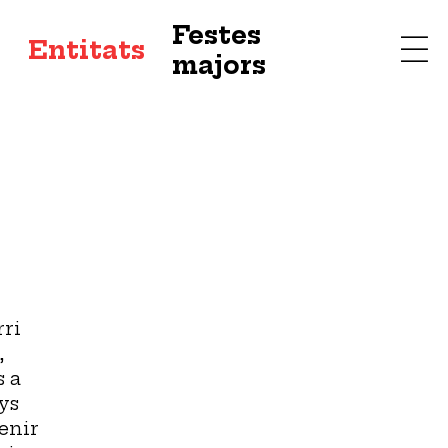
Festes
s
Entitats
majors
rri
,
s a
ys
enir