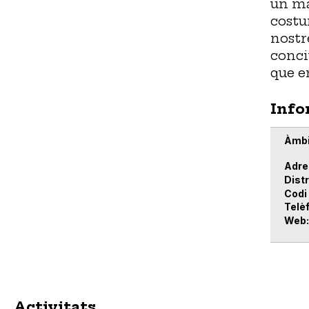
un ma
costu
nostr
conci
que e
Info
Àmbi
Adre
Distr
Codi
Telè
Web
Activitats