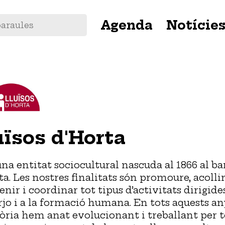
Navegació
Agenda
Notície
principal
uïsos d'Horta
na entitat sociocultural nascuda al 1866 al ba
ta. Les nostres finalitats són promoure, acollir
nir i coordinar tot tipus d’activitats dirigide
arjo i a la formació humana. En tots aquests an
tòria hem anat evolucionant i treballant per t