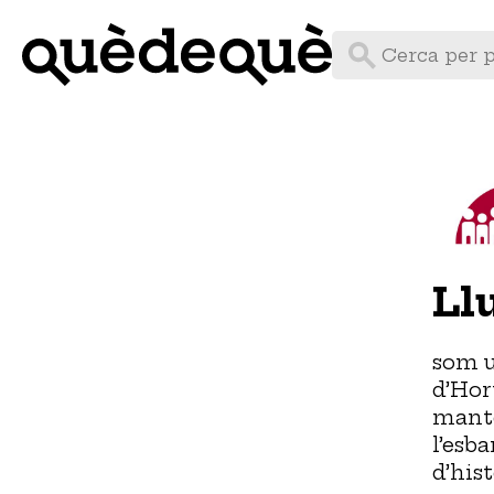
Vés
al
contingut
Ll
som u
d’Hor
mante
l’esb
d’his