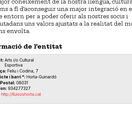
jor coneixement de la nostra llengua, cultura
ms a fi d’aconseguir una major integració en e
e entorn per a poder oferir als nostres socis i
utadans uns valors ajustats a la realitat del 
ns envolta.
rmació de l’entitat
t
Arts i/o Cultural
Esportiva
ça
Feliu i Codina, 7
icte i barri *
Horta-Guinardó
 Postal
08031
fon
934277327
http://lluisoshorta.cat