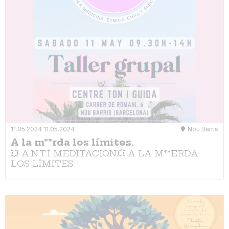
11.05.2024
11.05.2024
Nou Barris
A la m**rda los límites.
💥 A.N.T.I MEDITACION💥 A LA M**ERDA
LOS LÍMITES