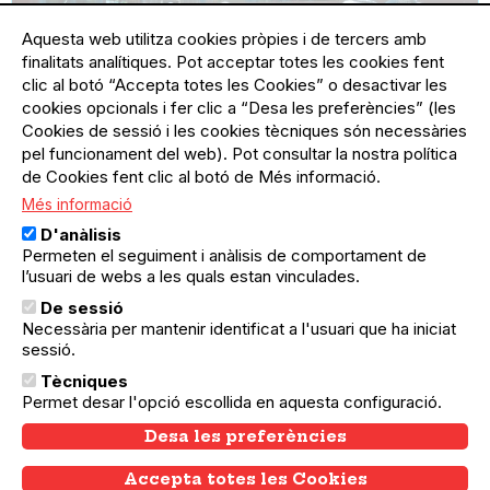
Aquesta web utilitza cookies pròpies i de tercers amb
finalitats analítiques. Pot acceptar totes les cookies fent
clic al botó “Accepta totes les Cookies” o desactivar les
cookies opcionals i fer clic a “Desa les preferències” (les
Cookies de sessió i les cookies tècniques són necessàries
pel funcionament del web). Pot consultar la nostra política
de Cookies fent clic al botó de Més informació.
Més informació
12.06.2025
12.06.2025
Nou Barris
D'anàlisis
Havaneres "Els Propis" i Rom Cremat
Permeten el seguiment i anàlisis de comportament de
l’usuari de webs a les quals estan vinculades.
De sessió
Necessària per mantenir identificat a l'usuari que ha iniciat
sessió.
Tècniques
Permet desar l'opció escollida en aquesta configuració.
Desa les preferències
Accepta totes les Cookies
Withdraw consent