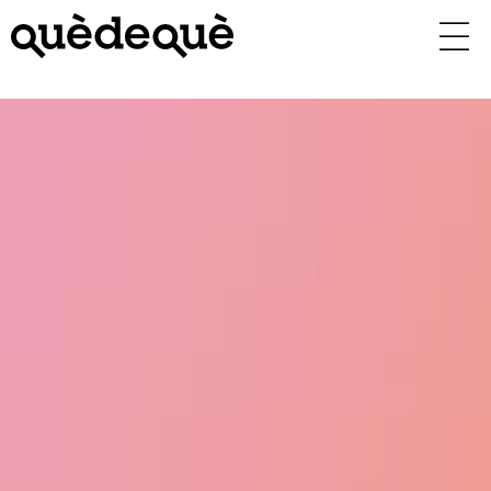
Vés
al
contingut