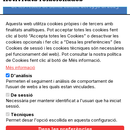
Aquesta web utilitza cookies pròpies i de tercers amb
finalitats analítiques. Pot acceptar totes les cookies fent
clic al botó “Accepta totes les Cookies” o desactivar les
cookies opcionals i fer clic a “Desa les preferències” (les
Cookies de sessió i les cookies tècniques són necessàries
pel funcionament del web). Pot consultar la nostra política
de Cookies fent clic al botó de Més informació.
Més informació
D'anàlisis
Permeten el seguiment i anàlisis de comportament de
07.02.2024
03.03.2024
Ciutat Vella
l’usuari de webs a les quals estan vinculades.
Pel Febrer, Santa Eulàlia
De sessió
Necessària per mantenir identificat a l'usuari que ha iniciat
sessió.
Tècniques
Permet desar l'opció escollida en aquesta configuració.
Desa les preferències