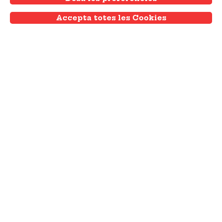
Accepta totes les Cookies
Withdraw consent
08.02.2024
08.02.2024
Ciutat Vella
Ruta de Santa Eulàlia
Ruta cultural per conèixer els punts
emblemàtics relacionats amb Santa Eulàlia.