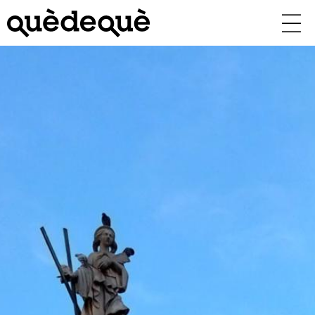
Vés
al
contingut