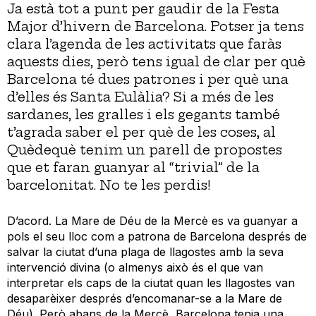
Ja està tot a punt per gaudir de la Festa
Major d’hivern de Barcelona. Potser ja tens
clara l’agenda de les activitats que faràs
aquests dies, però tens igual de clar per què
Barcelona té dues patrones i per què una
d’elles és Santa Eulàlia? Si a més de les
sardanes, les gralles i els gegants també
t’agrada saber el per què de les coses, al
Quèdequè tenim un parell de propostes
que et faran guanyar al “trivial” de la
barcelonitat. No te les perdis!
D’acord. La Mare de Déu de la Mercè es va guanyar a
pols el seu lloc com a patrona de Barcelona després de
salvar la ciutat d’una plaga de llagostes amb la seva
intervenció divina (o almenys això és el que van
interpretar els caps de la ciutat quan les llagostes van
desaparèixer després d’encomanar-se a la Mare de
Déu). Però abans de la Mercè, Barcelona tenia una