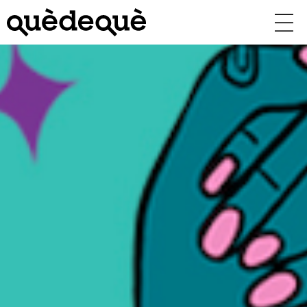
Vés
al
contingut