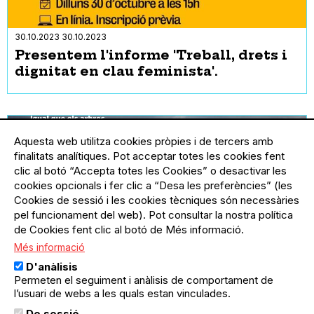
30.10.2023
30.10.2023
Presentem l'informe 'Treball, drets i
dignitat en clau feminista'.
Aquesta web utilitza cookies pròpies i de tercers amb
finalitats analítiques. Pot acceptar totes les cookies fent
clic al botó “Accepta totes les Cookies” o desactivar les
cookies opcionals i fer clic a “Desa les preferències” (les
Cookies de sessió i les cookies tècniques són necessàries
pel funcionament del web). Pot consultar la nostra política
de Cookies fent clic al botó de Més informació.
Més informació
D'anàlisis
Permeten el seguiment i anàlisis de comportament de
l’usuari de webs a les quals estan vinculades.
07.11.2023
07.11.2023
Gràcia
De sessió