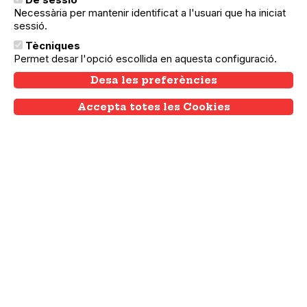
PRESENTACIÓ DE L'EXPOSICIÓ
Necessària per mantenir identificat a l'usuari que ha iniciat
DONES I ARBRES
sessió.
L’exposició Dones i arbres vol continuar la
Tècniques
recerca de les relacions de les dones amb la
Permet desar l'opció escollida en aquesta configuració.
natura i els arbres des de diferents mirades i
seguir reflexionant sobre els problemes
Desa les preferències
socials i…
Accepta totes les Cookies
Withdraw consent