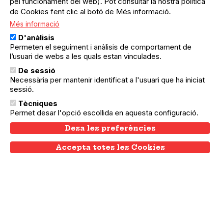
pel funcionament del web). Pot consultar la nostra política
de Cookies fent clic al botó de Més informació.
Més informació
D'anàlisis
Permeten el seguiment i anàlisis de comportament de
L’agenda del teixit
l’usuari de webs a les quals estan vinculades.
associatiu i comunitari de
Barcelona
De sessió
Necessària per mantenir identificat a l'usuari que ha iniciat
Amb el suport de:
sessió.
Tècniques
Permet desar l'opció escollida en aquesta configuració.
Desa les preferències
Mitjà de Comunicació associat amb:
Accepta totes les Cookies
Withdraw consent
Menú
Agenda
principal
Notícies