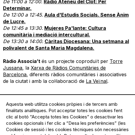
De 11:00 a 12:00.
Ràdio Ateneu del Clot: Per
Determinar.
De 12:00 a 12:45.
Aula d'Estudis Socials. Sense Ànim
de Lucre.
De 12:45 a 13:30.
Mujeres Pa'lante: Cultura
comunitària i mediació intercultural.
De 13:30 a 14:00.
Càritas Diocesana: Una setmana al
polivalent de Santa Maria Magdalena.
Ràdio Associa’t
és un projecte coproduït per
Torre
Jussana
, la
Xarxa de Ràdios Comunitàries de
Barcelona
, diferents ràdios comunitàries i associatives
de la ciutat i amb la col·laboració de
La Veïnal
.
Fem sentir la veu de les entitats a la Mercè! 💚
Aquesta web utilitza cookies pròpies i de tercers amb
finalitats analítiques. Pot acceptar totes les cookies fent
clic al botó “Accepta totes les Cookies” o desactivar les
cookies opcionals i fer clic a “Desa les preferències” (les
Cookies de sessió i les cookies tècniques són necessàries