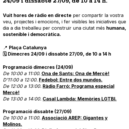
24/09 i dissabte 27/09, de 10 a 14 h.
Vuit hores de ràdio en directe
per compartir la vostra
veu, projectes i emocions, i fer visibles les iniciatives que
dia a dia treballeu per construir una ciutat més
humana,
sostenible i democràtica.
📍
Plaça Catalunya
🗓️ Dimecres 24/09 i dissabte 27/09, de 10 a 14 h
Programació dimecres (24/09)
De 10:00 a 11:00
.
Ona de Sants: Ona de Mercè!
D’11:00 a 12:00.
Fedebol: Entre dos mundos.
De 12:00 a 13:00.
Ràdio Farró: Programa especial
Mercè!
De 13:00 a 14:00.
Casal Lambda: Memòries LGTBI.
Programació dissabte (27/09)
De 10:00 a 11:00.
Associació AREP: Gigantes y
Molinos.