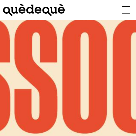
Vés
al
contingut