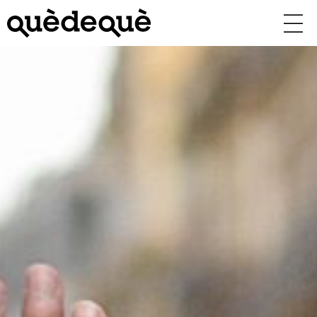
Vés
al
contingut