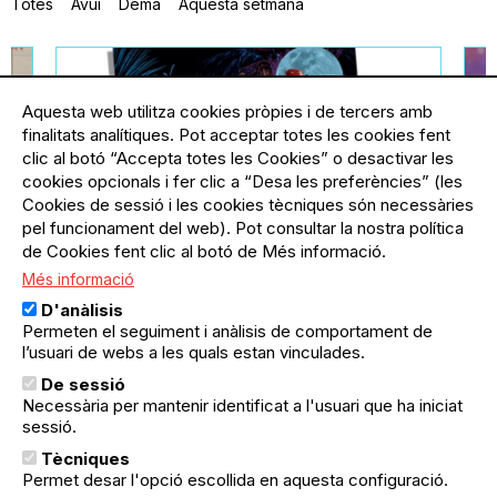
Totes
Avui
Demà
Aquesta setmana
Aquesta web utilitza cookies pròpies i de tercers amb
finalitats analítiques. Pot acceptar totes les cookies fent
clic al botó “Accepta totes les Cookies” o desactivar les
cookies opcionals i fer clic a “Desa les preferències” (les
Cookies de sessió i les cookies tècniques són necessàries
pel funcionament del web). Pot consultar la nostra política
de Cookies fent clic al botó de Més informació.
Més informació
ella
11.09.2026
-
20.09.2026
El Poblenou
21
D'anàlisis
Festa Major del Poblenou:
F
Permeten el seguiment i anàlisis de comportament de
Comissió de Festes Bac de
I
l’usuari de webs a les quals estan vinculades.
Roda-Diagonal
C
De sessió
De l'11 al 20 setembre, vine al Parc
¿
Necessària per mantenir identificat a l'usuari que ha iniciat
del Centre a gaudir de totes les
p
sessió.
activitats per a petits i grans que la
es
Comissió de Festes Bac de Roda-
Ar
Tècniques
subscriu-te
Diagonal ha preparat en motiu de
p
Permet desar l'opció escollida en aquesta configuració.