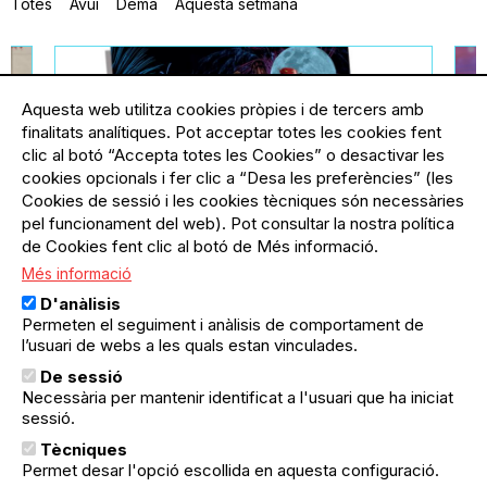
Totes
Avui
Demà
Aquesta setmana
Aquesta web utilitza cookies pròpies i de tercers amb
finalitats analítiques. Pot acceptar totes les cookies fent
clic al botó “Accepta totes les Cookies” o desactivar les
cookies opcionals i fer clic a “Desa les preferències” (les
Cookies de sessió i les cookies tècniques són necessàries
pel funcionament del web). Pot consultar la nostra política
de Cookies fent clic al botó de Més informació.
Més informació
ella
11.09.2026
-
20.09.2026
El Poblenou
21
D'anàlisis
Festa Major del Poblenou:
F
Permeten el seguiment i anàlisis de comportament de
Comissió de Festes Bac de
I
l’usuari de webs a les quals estan vinculades.
Roda-Diagonal
C
De sessió
De l'11 al 20 setembre, vine al Parc
¿
Necessària per mantenir identificat a l'usuari que ha iniciat
del Centre a gaudir de totes les
p
sessió.
activitats per a petits i grans que la
es
Comissió de Festes Bac de Roda-
Ar
Tècniques
subscriu-te
Diagonal ha preparat en motiu de
p
Permet desar l'opció escollida en aquesta configuració.