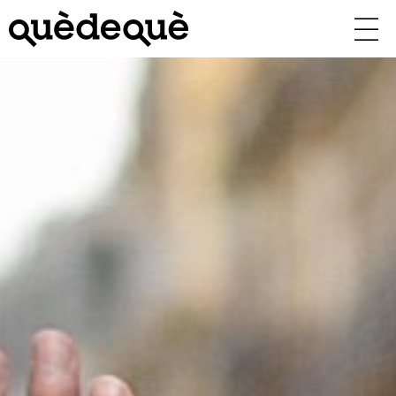
Vés
al
contingut