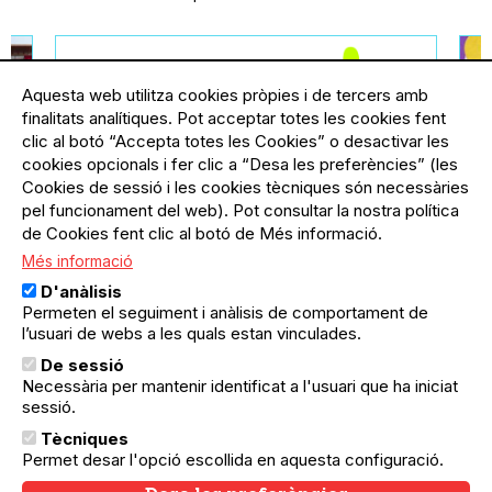
Aquesta web utilitza cookies pròpies i de tercers amb
finalitats analítiques. Pot acceptar totes les cookies fent
clic al botó “Accepta totes les Cookies” o desactivar les
cookies opcionals i fer clic a “Desa les preferències” (les
Cookies de sessió i les cookies tècniques són necessàries
pel funcionament del web). Pot consultar la nostra política
de Cookies fent clic al botó de Més informació.
Més informació
ella
03.08.2026
-
31.08.2026
El Besòs i el Maresme
19.
D'anàlisis
Exposició de fotos "Els
E
Permeten el seguiment i anàlisis de comportament de
confins de l’emergència
Re
l’usuari de webs a les quals estan vinculades.
climàtica". Mirades davant del
De sessió
canvi climàtic en Barcelona i
Necessària per mantenir identificat a l'usuari que ha iniciat
 i
el Sahel
sessió.
Passa't a veure les fotografies
Tècniques
finalistes del concurs durant el mes
subscriu-te
Permet desar l'opció escollida en aquesta configuració.
d'agost al Centre Cívic del Besòs.
al butlletí