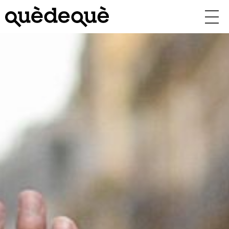
Vés
al
contingut