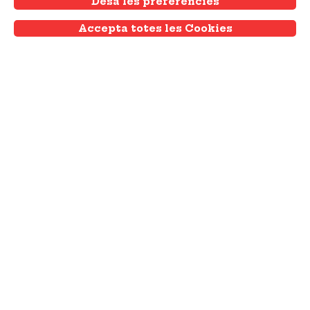
Vota per la que més t'inspiri!
Desa les preferències
Accepta totes les Cookies
Withdraw consent
Veure tota l'agenda
Publicitat