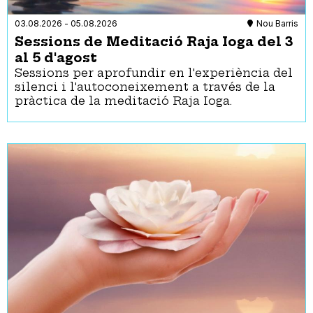
Espiritualitat
Per a dones
03.08.2026
-
05.08.2026
Nou Barris
Feminismes
Sessions de Meditació Raja Ioga del 3
Gent Gran
al 5 d'agost
Història
Sessions per aprofundir en l'experiència del
Interculturalitat
silenci i l'autoconeixement a través de la
LGTBQIA+
pràctica de la meditació Raja Ioga.
Literatura
Música
Natura
Pensament
Salut
Sant Jordi
Sensibilització
Tipologies
Districtes
Activitat al carrer
Ciutat Vella
Activitat equipament
Eixample
municipal
Gràcia
Activitat infantil
Horta-Guinardó
Aire lliure