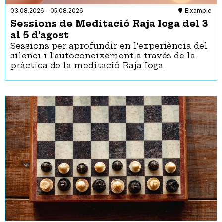
Les Corts
Art
03.08.2026
-
05.08.2026
Eixample
Nou Barris
Castells
Sessions de Meditació Raja Ioga del 3
Sant Andreu
Cinema
Sant Martí
al 5 d'agost
Circ
Sants-Montjuïc
Sessions per aprofundir en l'experiència del
Concentracions
silenci i l'autoconeixement a través de la
Sarrià-Sant Gervasi
Concert
pràctica de la meditació Raja Ioga.
Conferència
Convenció
Cursos
Dansa
Esport
Exposició
Festa
Fira
Foc
Jocs
Jornada
Manifestació
Pòdcast
Ràdio