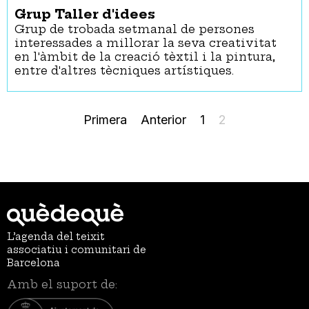
Reserva de seients per a persones amb discapacitat
Grup Taller d'idees
visual i auditiva
Grup de trobada setmanal de persones
Servei d’audiodescripció
interessades a millorar la seva creativitat
Subtitulació
en l'àmbit de la creació tèxtil i la pintura,
Suport per a persones amb discapacitat intel·lectual
entre d'altres tècniques artístiques.
Festa
Paginació
Primera
Primera
Pàgina
Anterior
Page
1
Pàgina
2
- Qualsevol -
pàgina
anterior
actual
Festes majors
L’agenda del teixit
associatiu i comunitari de
Barcelona
Amb el suport de: