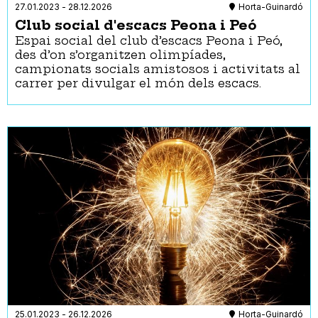
Rutes
27.01.2023
-
28.12.2026
Horta-Guinardó
Seminari
Club social d'escacs Peona i Peó
Taller
Espai social del club d’escacs Peona i Peó,
des d’on s’organitzen olimpíades,
Teatre
campionats socials amistosos i activitats al
Visita guiada
carrer per divulgar el món dels escacs.
Xerrada
Accessibilitat
Activitats i espais 100% accessibles
Anell magnètic
Els gossos pigall o d'assistència són benvinguts
Intèrpret en llengua de signes (a demanda)
Intèrpret en llengua de signes (per defecte)
Materials relacionats i per seguir l’activitat en Braille
Materials relacionats i per seguir l’activitat fets amb
lectura fàcil
Materials tàctils
Pictogrames explicatius de l’activitat i els espais
Reserva de places d'aparcament per a persones amb
mobilitat reduïda
25.01.2023
-
26.12.2026
Horta-Guinardó