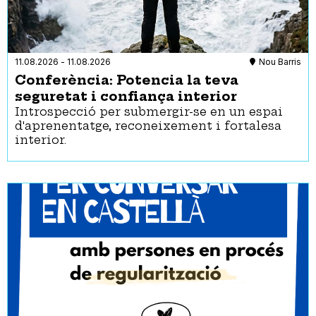
Les Corts
Art
Nou Barris
Castells
Sant Andreu
Cinema
Sant Martí
Circ
11.08.2026
-
11.08.2026
Nou Barris
Sants-Montjuïc
Concentracions
Conferència: Potencia la teva
Sarrià-Sant Gervasi
Concert
seguretat i confiança interior
Conferència
Introspecció per submergir-se en un espai
Convenció
d'aprenentatge, reconeixement i fortalesa
Cursos
interior.
Dansa
Esport
Exposició
Festa
Fira
Foc
Jocs
Jornada
Manifestació
Pòdcast
Ràdio