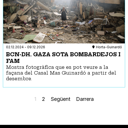
02.12.2024
-
09.12.2026
Horta-Guinardó
BCN-DH. GAZA SOTA BOMBARDEJOS I
FAM
Mostra fotogràfica que es pot veure a la
façana del Casal Mas Guinardó a partir del
desembre.
Paginació
Pàgina
1
Page
2
Pàgina
Següent
Última
Darrera
actual
següent
pàgina