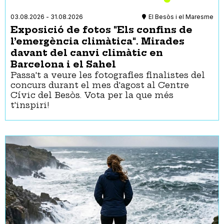
Espiritualitat
Per a dones
03.08.2026
-
31.08.2026
El Besòs i el Maresme
Feminismes
Exposició de fotos "Els confins de
Gent Gran
l’emergència climàtica". Mirades
Història
davant del canvi climàtic en
Interculturalitat
LGTBQIA+
Barcelona i el Sahel
Literatura
Passa't a veure les fotografies finalistes del
concurs durant el mes d'agost al Centre
Música
Cívic del Besòs. Vota per la que més
Natura
t'inspiri!
Pensament
Salut
Sant Jordi
Sensibilització
Tipologies
Districtes
Activitat al carrer
Ciutat Vella
Activitat equipament
Eixample
municipal
Gràcia
Activitat infantil
Horta-Guinardó
Aire lliure