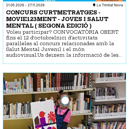
21.05.2026
-
27.11.2026
La Trinitat Nova
CONCURS CURTMETRATGES -
MOVIE123MENT - JOVES I SALUT
MENTAL ( SEGONA EDICIÓ )
Voleu participar? CONVOCATÒRIA OBERT
fins el 12 d'octubreInici d'activitats
paral·leles al concurs relacionades amb la
Salut Mental Juvenil i el món
audiovisual.Us deixem la informació de les…