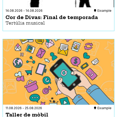
Reserva de seients per a persones amb discapacitat
visual i auditiva
14.08.2026
-
14.08.2026
Eixample
Servei d’audiodescripció
Cor de Divas: Final de temporada
Subtitulació
Tertúlia musical
Suport per a persones amb discapacitat intel·lectual
Festa
- Qualsevol -
Festes majors
11.08.2026
-
25.08.2026
Eixample
Taller de mòbil