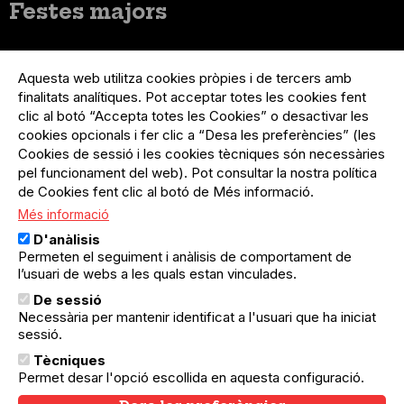
Festes majors
Menú
Inicia sessió
del
Aquesta web utilitza cookies pròpies i de tercers amb
Menú
Registre organització
compte
finalitats analítiques. Pot acceptar totes les cookies fent
usuari
d'usuari
Menú
Sobre el projecte
clic al botó “Accepta totes les Cookies” o desactivar les
no
Peu
cookies opcionals i fer clic a “Desa les preferències” (les
loggat
Preguntes freqüents
Cookies de sessió i les cookies tècniques són necessàries
Contacte
pel funcionament del web). Pot consultar la nostra política
de Cookies fent clic al botó de Més informació.
Més informació
Menú
Política de privacitat
D'anàlisis
Legal
Avís legal
Permeten el seguiment i anàlisis de comportament de
Política de cookies
l’usuari de webs a les quals estan vinculades.
De sessió
El Quèdequè no es fa responsable de les activitats
Necessària per mantenir identificat a l'usuari que ha iniciat
programades; en són responsables els col·lectius
organitzadors.
sessió.
Tècniques
© Quedequè, 2025
Permet desar l'opció escollida en aquesta configuració.