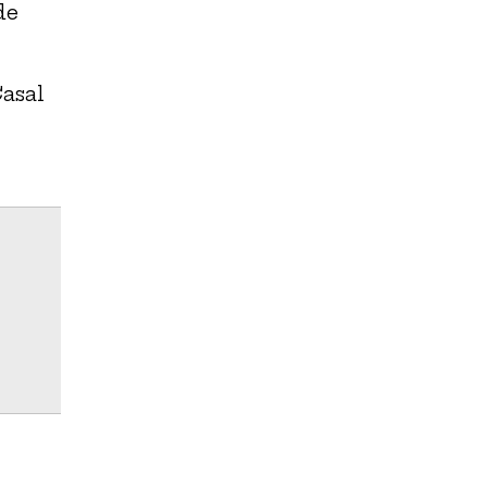
de
l
asal