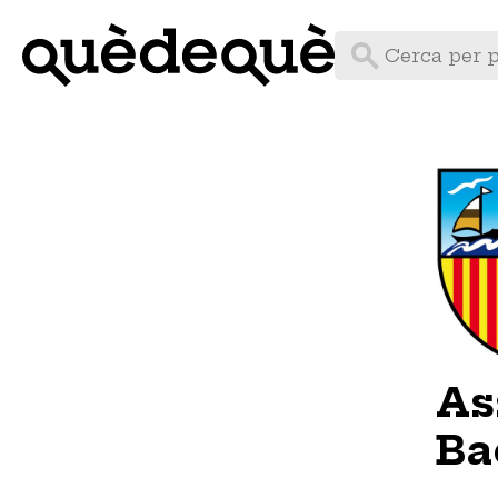
Vés
al
contingut
As
Ba