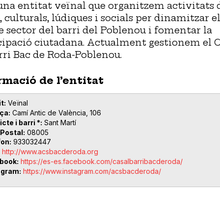
na entitat veïnal que organitzem activitats 
, culturals, lúdiques i socials per dinamitzar e
e sector del barri del Poblenou i fomentar la
cipació ciutadana. Actualment gestionem el C
rri Bac de Roda-Poblenou.
rmació de l’entitat
t
Veïnal
ça
Camí Antic de València, 106
icte i barri *
Sant Martí
 Postal
08005
fon
933032447
http://www.acsbacderoda.org
book
https://es-es.facebook.com/casalbarribacderoda/
agram
https://www.instagram.com/acsbacderoda/