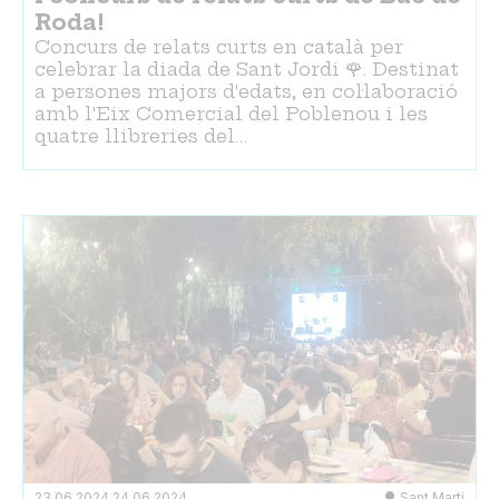
Roda!
Concurs de relats curts en català per
celebrar la diada de Sant Jordi 🌹. Destinat
a persones majors d'edats, en col·laboració
amb l'Eix Comercial del Poblenou i les
quatre llibreries del…
23.06.2024
24.06.2024
Sant Martí