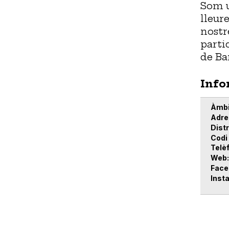
Som u
lleure
nostr
parti
de Ba
Info
Àmbi
Adre
Distr
Codi
Telè
Web
Face
Inst