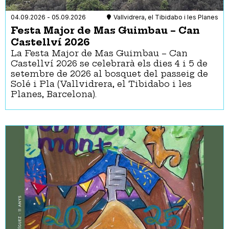
Espiritualitat
Per a dones
04.09.2026
-
05.09.2026
Vallvidrera, el Tibidabo i les Planes
Feminismes
Festa Major de Mas Guimbau – Can
Gent Gran
Castellví 2026
Història
La Festa Major de Mas Guimbau – Can
Interculturalitat
Castellví 2026 se celebrarà els dies 4 i 5 de
LGTBQIA+
setembre de 2026 al bosquet del passeig de
Literatura
Solé i Pla (Vallvidrera, el Tibidabo i les
Música
Planes, Barcelona).
Natura
Pensament
Salut
Sant Jordi
Sensibilització
Tipologies
Districtes
Activitat al carrer
Ciutat Vella
Activitat equipament
Eixample
municipal
Gràcia
Activitat infantil
Horta-Guinardó
Aire lliure