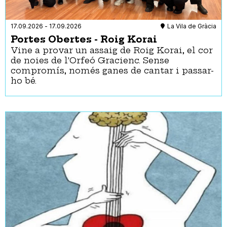
Materials relacionats i per seguir l’activitat fets amb
lectura fàcil
Materials tàctils
17.09.2026
-
17.09.2026
La Vila de Gràcia
Pictogrames explicatius de l’activitat i els espais
Portes Obertes - Roig Korai
Reserva de places d'aparcament per a persones amb
Vine a provar un assaig de Roig Korai, el cor
mobilitat reduïda
de noies de l'Orfeó Gracienc. Sense
Reserva de seients per a persones amb discapacitat
compromís, només ganes de cantar i passar-
visual i auditiva
ho bé.
Servei d’audiodescripció
Subtitulació
Suport per a persones amb discapacitat intel·lectual
Festa
- Qualsevol -
Festes majors