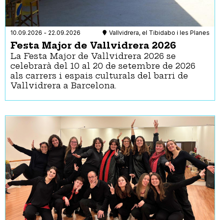
Rutes
Seminari
Taller
10.09.2026
-
22.09.2026
Vallvidrera, el Tibidabo i les Planes
Teatre
Festa Major de Vallvidrera 2026
Visita guiada
La Festa Major de Vallvidrera 2026 se
Xerrada
celebrarà del 10 al 20 de setembre de 2026
als carrers i espais culturals del barri de
Idioma
Vallvidrera a Barcelona.
Accessibilitat
Activitats i espais 100% accessibles
Anell magnètic
Els gossos pigall o d'assistència són benvinguts
Intèrpret en llengua de signes (a demanda)
Intèrpret en llengua de signes (per defecte)
Materials relacionats i per seguir l’activitat en Braille