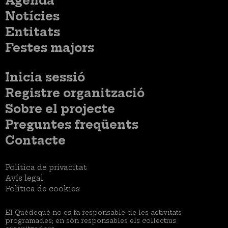
Agenda
principal
Notícies
Entitats
Festes majors
Menú
Inicia sessió
del
Menú
Registre organització
compte
usuari
d'usuari
Menú
Sobre el projecte
no
Peu
loggat
Preguntes freqüents
Contacte
Menú
Política de privacitat
Legal
Avís legal
Política de cookies
El Quèdequè no es fa responsable de les activitats
programades; en són responsables els col·lectius