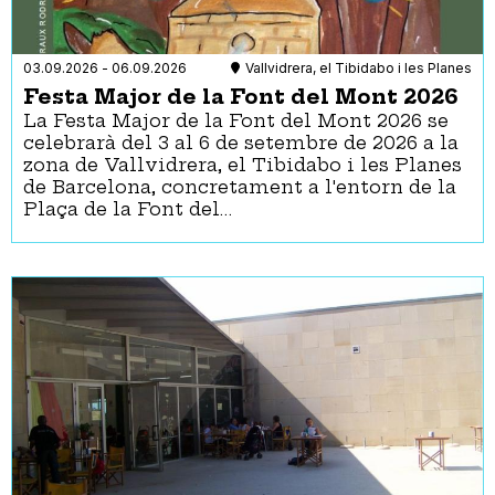
Les Corts
Art
Nou Barris
Castells
Sant Andreu
Cinema
03.09.2026
-
06.09.2026
Vallvidrera, el Tibidabo i les Planes
Sant Martí
Circ
Festa Major de la Font del Mont 2026
Sants-Montjuïc
Concentracions
La Festa Major de la Font del Mont 2026 se
Sarrià-Sant Gervasi
celebrarà del 3 al 6 de setembre de 2026 a la
Concert
zona de Vallvidrera, el Tibidabo i les Planes
Conferència
de Barcelona, concretament a l'entorn de la
Convenció
Plaça de la Font del…
Cursos
Dansa
Esport
Exposició
Festa
Fira
Foc
Jocs
Jornada
Manifestació
Pòdcast
Ràdio