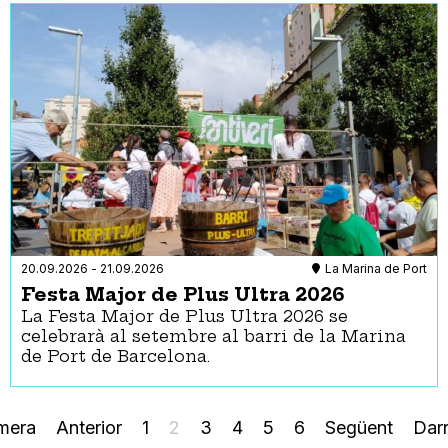
20.09.2026
-
21.09.2026
La Marina de Port
Festa Major de Plus Ultra 2026
La Festa Major de Plus Ultra 2026 se
celebrarà al setembre al barri de la Marina
de Port de Barcelona.
mera
mera
Paginació
Pàgina
Anterior
Page
1
Pàgina
2
Page
3
Page
4
Page
5
Page
6
Pàgina
Següent
Últ
Dar