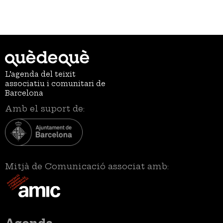
gina
anterior
actual
següent
pàg
L’agenda del teixit
associatiu i comunitari de
Barcelona
Amb el suport de:
Mitjà de Comunicació associat amb:
Menú