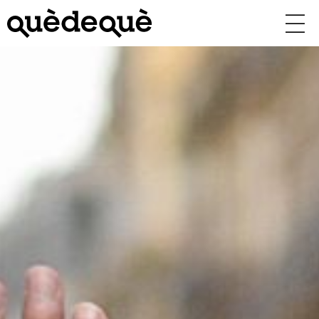
Vés
al
contingut