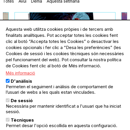
Totes
Avui
Demà
Aquesta setmana
Aquesta web utilitza cookies pròpies i de tercers amb
finalitats analítiques. Pot acceptar totes les cookies fent
clic al botó “Accepta totes les Cookies” o desactivar les
cookies opcionals i fer clic a “Desa les preferències” (les
Cookies de sessió i les cookies tècniques són necessàries
pel funcionament del web). Pot consultar la nostra política
de Cookies fent clic al botó de Més informació.
Més informació
ella
11.09.2026
-
20.09.2026
El Poblenou
21
D'anàlisis
Festa Major del Poblenou:
F
Permeten el seguiment i anàlisis de comportament de
Comissió de Festes Bac de
I
l’usuari de webs a les quals estan vinculades.
Roda-Diagonal
C
De sessió
De l'11 al 20 setembre, vine al Parc
¿
Necessària per mantenir identificat a l'usuari que ha iniciat
del Centre a gaudir de totes les
p
sessió.
activitats per a petits i grans que la
es
Comissió de Festes Bac de Roda-
Ar
Tècniques
subscriu-te
Diagonal ha preparat en motiu de
p
Permet desar l'opció escollida en aquesta configuració.