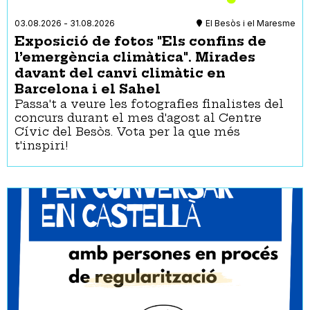
Espiritualitat
Per a dones
03.08.2026
-
31.08.2026
El Besòs i el Maresme
Feminismes
Exposició de fotos "Els confins de
Gent Gran
l’emergència climàtica". Mirades
Història
davant del canvi climàtic en
Interculturalitat
LGTBQIA+
Barcelona i el Sahel
Literatura
Passa't a veure les fotografies finalistes del
concurs durant el mes d'agost al Centre
Música
Cívic del Besòs. Vota per la que més
Natura
t'inspiri!
Pensament
Salut
Sant Jordi
Sensibilització
Tipologies
Districtes
Activitat al carrer
Ciutat Vella
Activitat equipament
Eixample
municipal
Gràcia
Activitat infantil
Aire lliure