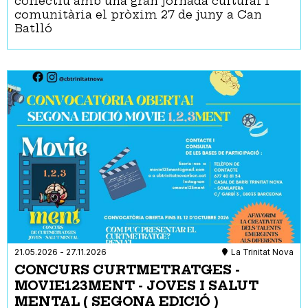
col·lectiu amb una gran jornada cultural i
comunitària el pròxim 27 de juny a Can
Batlló
21.05.2026
-
27.11.2026
La Trinitat Nova
CONCURS CURTMETRATGES -
MOVIE123MENT - JOVES I SALUT
MENTAL ( SEGONA EDICIÓ )