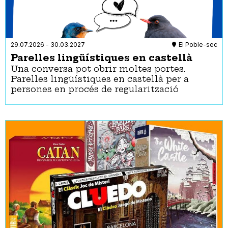
Art
Castells
Cinema
Circ
29.07.2026
-
30.03.2027
El Poble-sec
Concentracions
Parelles lingüístiques en castellà
Concert
Una conversa pot obrir moltes portes.
Conferència
Parelles lingüístiques en castellà per a
Convenció
persones en procés de regularització
Cursos
Dansa
Esport
Exposició
Festa
Fira
Foc
Jocs
Jornada
Manifestació
Pòdcast
Ràdio