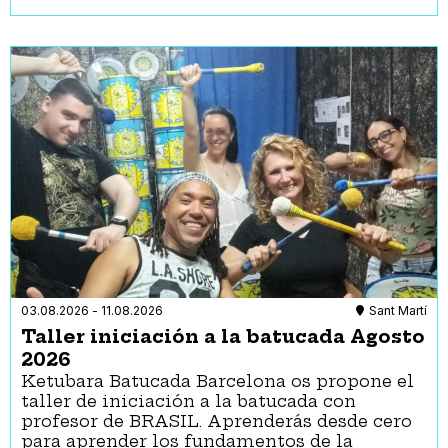
Reserva de seients per a persones amb discapacitat
visual i auditiva
Servei d’audiodescripció
Subtitulació
Suport per a persones amb discapacitat intel·lectual
Festa
- Qualsevol -
Festes majors
03.08.2026
-
11.08.2026
Sant Martí
Taller iniciación a la batucada Agosto
2026
Ketubara Batucada Barcelona os propone el
taller de iniciación a la batucada con
profesor de BRASIL. Aprenderás desde cero
para aprender los fundamentos de la