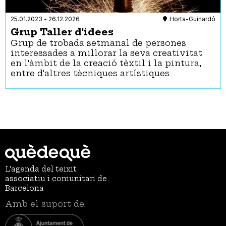
25.01.2023
-
26.12.2026
Horta-Guinardó
Grup Taller d'idees
Grup de trobada setmanal de persones
interessades a millorar la seva creativitat
en l'àmbit de la creació tèxtil i la pintura,
entre d'altres tècniques artístiques.
L’agenda del teixit
associatiu i comunitari de
Barcelona
Amb el suport de: