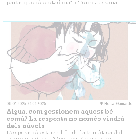
participació ciutadana" a Torre Jussana.
09.01.2025
31.01.2025
Horta-Guinardó
Aigua, com gestionem aquest bé
comú? La resposta no només vindrá
dels núvols
L’exposició estira el fil de la temàtica del
darrer quadern d’Opcions, Aigua, com