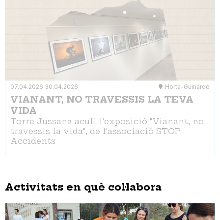
07.04.2026
30.04.2026
Horta-Guinardó
VIANANT, NO TRAVESSIS LA TEVA
VIDA
Torre Jussana acull l'exposició "Vianant, no
travessis la vida", de l'associació STOP
Accidents
Activitats en què col·labora