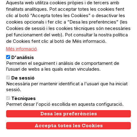
Aquesta web utilitza cookies pròpies i de tercers amb
migrantes y locales en una
finalitats analítiques. Pot acceptar totes les cookies fent
clic al botó “Accepta totes les Cookies” o desactivar les
experiencia única de
cookies opcionals i fer clic a “Desa les preferències” (les
Cookies de sessió i les cookies tècniques són necessàries
integración cultural.
pel funcionament del web). Pot consultar la nostra política
de Cookies fent clic al botó de Més informació.
Més informació
D'anàlisis
Permeten el seguiment i anàlisis de comportament de
l’usuari de webs a les quals estan vinculades.
De sessió
Necessària per mantenir identificat a l'usuari que ha iniciat
sessió.
Tècniques
Permet desar l'opció escollida en aquesta configuració.
Desa les preferències
Accepta totes les Cookies
Withdraw consent