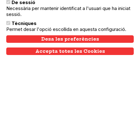
De sessió
Necessària per mantenir identificat a l'usuari que ha iniciat
sessió.
Tècniques
Permet desar l'opció escollida en aquesta configuració.
16.03.2024
17.03.2024
Sant Andreu
Florido Pensil - nenes -
Desa les preferències
Teatre . L'escola Franquista i les Dones
Accepta totes les Cookies
Withdraw consent