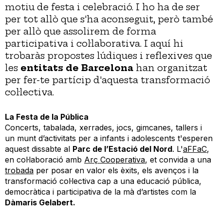
motiu de festa i celebració. I ho ha de ser
per tot allò que s'ha aconseguit, però també
per allò que assolirem de forma
participativa i col·laborativa. I aquí hi
trobaràs propostes lúdiques i reflexives que
les
entitats de Barcelona
han organitzat
per fer-te partícip d'aquesta transformació
col·lectiva.
La Festa de la Pública
Concerts, tabalada, xerrades, jocs, gimcanes, tallers i
un munt d’activitats per a infants i adolescents t'esperen
aquest dissabte al
Parc de l’Estació del Nord
. L'
aFFaC
,
en col·laboració amb
Arç Cooperativa
, et convida a una
trobada
per posar en valor els èxits, els avenços i la
transformació col·lectiva cap a una educació pública,
democràtica i participativa de la mà d’artistes com la
Dàmaris Gelabert.