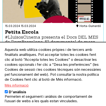
15.03.2024
15.03.2024
Horta-Guinardó
Petita Escola
#LluïsosCinema presenta el Docs DEL MES
de DocsBarcelona. El documental de març
és PETITA ESCOLA de Lydie Wisshaupt-
Aquesta web utilitza cookies pròpies i de tercers amb
Claudel (2022 - 90 min. Francès. Producció:…
finalitats analítiques. Pot acceptar totes les cookies fent
clic al botó “Accepta totes les Cookies” o desactivar les
cookies opcionals i fer clic a “Desa les preferències” (les
Cookies de sessió i les cookies tècniques són necessàries
pel funcionament del web). Pot consultar la nostra política
de Cookies fent clic al botó de Més informació.
Més informació
D'anàlisis
Permeten el seguiment i anàlisis de comportament de
l’usuari de webs a les quals estan vinculades.