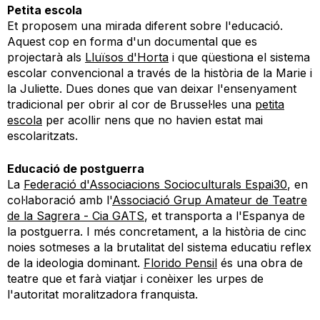
Petita escola
Et proposem una mirada diferent sobre l'educació.
Aquest cop en forma d'un documental que es
projectarà als
Lluïsos d'Horta
i que qüestiona el sistema
escolar convencional a través de la història de la Marie i
la Juliette. Dues dones que van deixar l'ensenyament
tradicional per obrir al cor de Brussel·les una
petita
escola
per acollir nens que no havien estat mai
escolaritzats.
Educació de postguerra
La
Federació d'Associacions Socioculturals Espai30
, en
col·laboració amb l'
Associació Grup Amateur de Teatre
de la Sagrera - Cia GATS
, et transporta a l'Espanya de
la postguerra. I més concretament, a la història de cinc
noies sotmeses a la brutalitat del sistema educatiu reflex
de la ideologia dominant.
Florido Pensil
és una obra de
teatre que et farà viatjar i conèixer les urpes de
l'autoritat moralitzadora franquista.