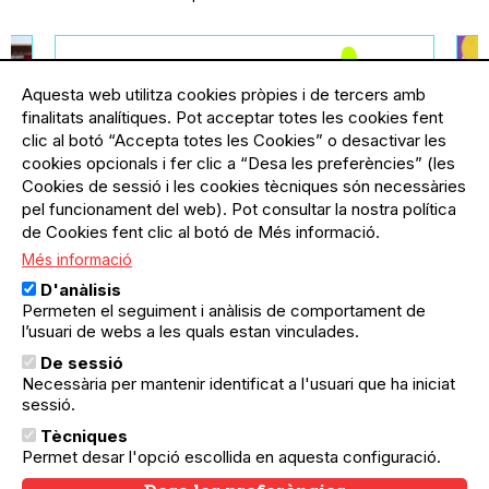
Aquesta web utilitza cookies pròpies i de tercers amb
finalitats analítiques. Pot acceptar totes les cookies fent
clic al botó “Accepta totes les Cookies” o desactivar les
cookies opcionals i fer clic a “Desa les preferències” (les
Cookies de sessió i les cookies tècniques són necessàries
pel funcionament del web). Pot consultar la nostra política
de Cookies fent clic al botó de Més informació.
Més informació
ella
03.08.2026
-
31.08.2026
El Besòs i el Maresme
19.
D'anàlisis
Exposició de fotos "Els
E
Permeten el seguiment i anàlisis de comportament de
confins de l’emergència
Re
l’usuari de webs a les quals estan vinculades.
climàtica". Mirades davant del
De sessió
canvi climàtic en Barcelona i
Necessària per mantenir identificat a l'usuari que ha iniciat
 i
el Sahel
sessió.
Passa't a veure les fotografies
Tècniques
finalistes del concurs durant el mes
subscriu-te
Permet desar l'opció escollida en aquesta configuració.
d'agost al Centre Cívic del Besòs.
al butlletí