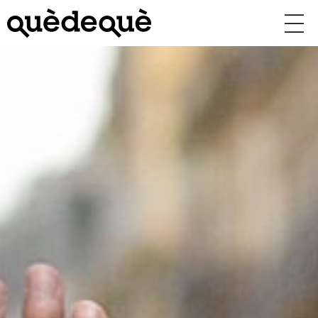
Vés
al
contingut