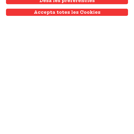
Vota per la que més t'inspiri!
Desa les preferències
Accepta totes les Cookies
Withdraw consent
Veure tota l'agenda
Publicitat