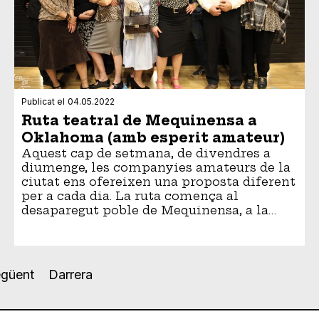
Publicat el
04.05.2022
Ruta teatral de Mequinensa a
Oklahoma (amb esperit amateur)
Aquest cap de setmana, de divendres a
diumenge, les companyies amateurs de la
ciutat ens ofereixen una proposta diferent
per a cada dia. La ruta comença al
desaparegut poble de Mequinensa, a la…
gina
güent
Última
Darrera
güent
pàgina