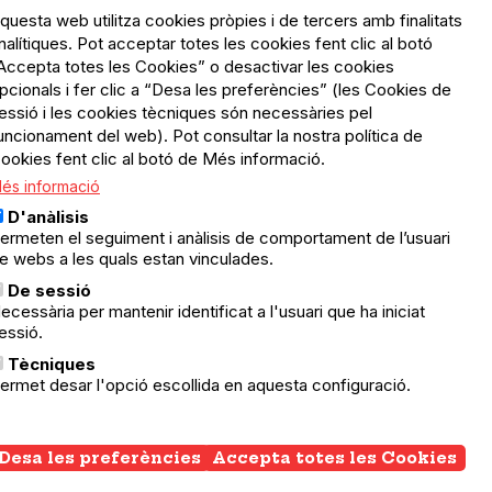
questa web utilitza cookies pròpies i de tercers amb finalitats
nalítiques. Pot acceptar totes les cookies fent clic al botó
Accepta totes les Cookies” o desactivar les cookies
Menú
Política de privacitat
pcionals i fer clic a “Desa les preferències” (les Cookies de
Legal
Avís legal
essió i les cookies tècniques són necessàries pel
Política de cookies
uncionament del web). Pot consultar la nostra política de
ookies fent clic al botó de Més informació.
El Quèdequè no es fa
és informació
responsable de les activitats
programades; en són
D'anàlisis
responsables els col·lectius
ermeten el seguiment i anàlisis de comportament de l’usuari
organitzadors.
e webs a les quals estan vinculades.
ació
De sessió
© Quedequè, 2025
ecessària per mantenir identificat a l'usuari que ha iniciat
essió.
nts
Tècniques
ermet desar l'opció escollida en aquesta configuració.
Desa les preferències
Accepta totes les Cookies
Wi
co