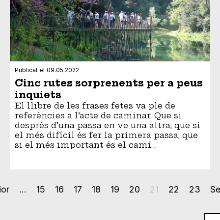
Publicat el
09.05.2022
Cinc rutes sorprenents per a peus
inquiets
El llibre de les frases fetes va ple de
referències a l’acte de caminar. Que si
després d’una passa en ve una altra; que si
el més difícil és fer la primera passa; que
si el més important és el camí…
na
ior
…
Page
15
Page
16
Page
17
Page
18
Page
19
Page
20
Pàgina
21
Page
22
Page
23
Pà
Se
ior
actual
se