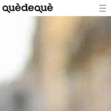
Vés
al
contingut