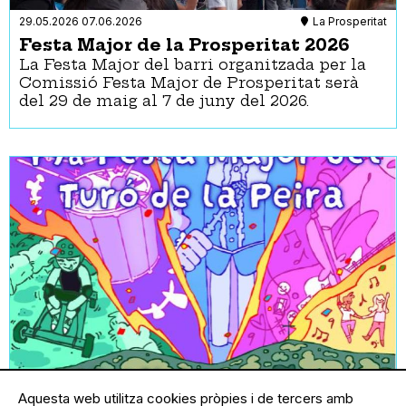
29.05.2026
07.06.2026
La Prosperitat
Festa Major de la Prosperitat 2026
La Festa Major del barri organitzada per la
Comissió Festa Major de Prosperitat serà
del 29 de maig al 7 de juny del 2026.
05.06.2026
14.06.2026
El Turó de la Peira
Aquesta web utilitza cookies pròpies i de tercers amb