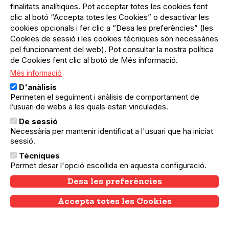
finalitats analítiques. Pot acceptar totes les cookies fent
Festa Major del Turó de la Peira 2026
clic al botó “Accepta totes les Cookies” o desactivar les
La Festa Major del Turó de la Peira se
cookies opcionals i fer clic a “Desa les preferències” (les
celebra a mitjans de juny al barri de Nou
Cookies de sessió i les cookies tècniques són necessàries
Barris de Barcelona.
pel funcionament del web). Pot consultar la nostra política
de Cookies fent clic al botó de Més informació.
Més informació
D'anàlisis
Permeten el seguiment i anàlisis de comportament de
l’usuari de webs a les quals estan vinculades.
De sessió
Necessària per mantenir identificat a l'usuari que ha iniciat
sessió.
Tècniques
Permet desar l'opció escollida en aquesta configuració.
Desa les preferències
Accepta totes les Cookies
Withdraw consent
05.06.2026
14.06.2026
El Baix Guinardó
Festa Major del Baix Guinardó 2026