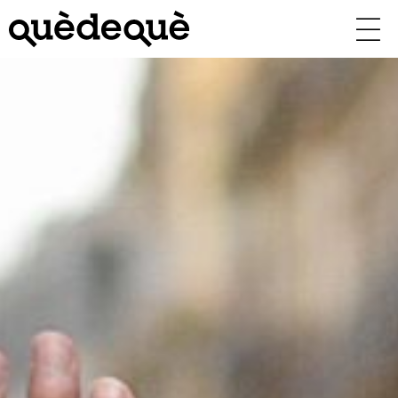
Vés
al
contingut