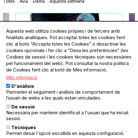
Totes
Avui
Demà
Aquesta setmana
Aquesta web utilitza cookies pròpies i de tercers amb
finalitats analítiques. Pot acceptar totes les cookies fent
clic al botó “Accepta totes les Cookies” o desactivar les
cookies opcionals i fer clic a “Desa les preferències” (les
Cookies de sessió i les cookies tècniques són necessàries
pel funcionament del web). Pot consultar la nostra política
de Cookies fent clic al botó de Més informació.
Més informació
ella
11.09.2026
-
20.09.2026
El Poblenou
21
D'anàlisis
Festa Major del Poblenou:
F
Permeten el seguiment i anàlisis de comportament de
Comissió de Festes Bac de
I
l’usuari de webs a les quals estan vinculades.
Roda-Diagonal
C
De sessió
De l'11 al 20 setembre, vine al Parc
¿
Necessària per mantenir identificat a l'usuari que ha iniciat
del Centre a gaudir de totes les
p
sessió.
activitats per a petits i grans que la
es
Comissió de Festes Bac de Roda-
Ar
Tècniques
subscriu-te
Diagonal ha preparat en motiu de
p
Permet desar l'opció escollida en aquesta configuració.